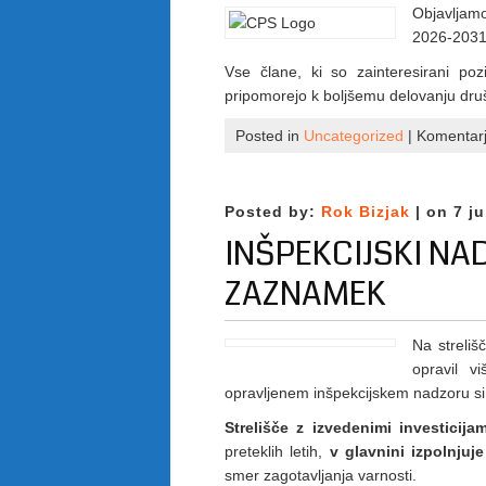
Objavljam
2026-2031
Vse člane, ki so zainteresirani po
pripomorejo k boljšemu delovanju dru
Posted in
Uncategorized
|
Komentarji
Posted by:
Rok Bizjak
| on 7 ju
INŠPEKCIJSKI NA
ZAZNAMEK
Na streliš
opravil v
opravljenem inšpekcijskem nadzoru si
Strelišče z izvedenimi investicijam
preteklih letih,
v glavnini izpolnjuj
smer zagotavljanja varnosti.