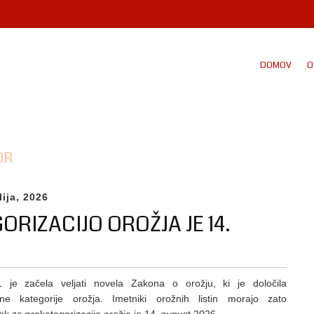
DOMOV
O
OR
lija, 2026
RIZACIJO OROŽJA JE 14.
 je začela veljati novela Zakona o orožju, ki je določila
ne kategorije orožja. Imetniki orožnih listin morajo zato