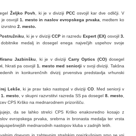
segel
Željko Povh
, ki je v diviziji
PCC
osvojil kar dve odličji. V
je osvojil
1. mesto in naslov evropskega prvaka
, medtem ko
 izvrstno
2. mesto.
Postružniku
, ki je v diviziji
CCP
in razredu
Expert (EX)
osvojil
3.
 dobitnike medalj in dosegel enega največjih uspehov svoje
Miranu Jazbinšku
, ki je v diviziji
Carry Optics (CO)
dosegel
vi
, hkrati pa osvojil
1. mesto med seniorji
v svoji diviziji. Takšna
sedenih in konkurenčnih divizij prvenstva predstavlja vrhunski
rej Lekše
, ki je prav tako nastopal v diviziji
CO
. Med seniorji v
l
1. mesto
, v skupni razvrstitvi razreda SS pa dosegel
8. mesto
,
alcev CPS Krško na mednarodnem prizorišču.
rjujejo, da se lahko strelci CPS Krško enakovredno kosajo z
aslov evropskega prvaka, srebrna in bronasta medalja ter vrsta
najuspešnejših mednarodnih nastopov kluba v zadnjih letih.
movalnim dnevom in zahtevnim strelskim preizkušnjam smo se vsi