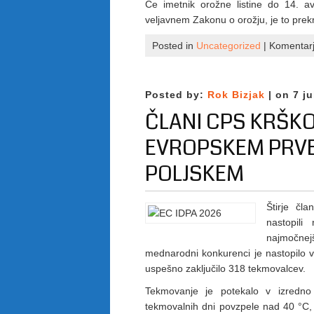
Če imetnik orožne listine do 14. a
veljavnem Zakonu o orožju, je to prek
Posted in
Uncategorized
|
Komentarji
Posted by:
Rok Bizjak
| on 7 ju
ČLANI CPS KRŠKO
EVROPSKEM PRVE
POLJSKEM
Štirje čl
nastopil
najmočnej
mednarodni konkurenci je nastopilo ve
uspešno zaključilo 318 tekmovalcev.
Tekmovanje je potekalo v izredn
tekmovalnih dni povzpele nad 40 °C,