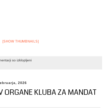
[SHOW THUMBNAILS]
za
entarji so izklopljeni
Člani
CPS
Krško
z
februarja, 2026
odličnimi
 V ORGANE KLUBA ZA MANDAT
rezultati
na
evropskem
prvenstvu