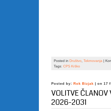
Posted in
Društvo
,
Tekmovanja
|
Kom
Tags:
CPS Krško
Posted by:
Rok Bizjak
| on 17 
VOLITVE ČLANOV
2026-2031