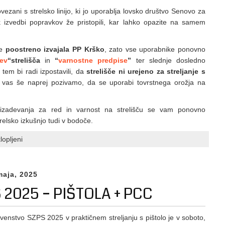
vezani s strelsko linijo, ki jo uporablja lovsko društvo Senovo za
 k izvedbi popravkov že pristopili, kar lahko opazite na samem
e
poostreno izvajala PP Krško
, zato vse uporabnike ponovno
tev
“
strelišča
in
“
varnostne predpise
”
ter slednje dosledno
 tem bi radi izpostavili, da
strelišče ni urejeno za streljanje s
o vas še naprej pozivamo, da se uporabi tovrstnega orožja na
rizadevanja za red in varnost na strelišču se vam ponovno
relsko izkušnjo tudi v bodoče.
za
lopljeni
Inšpekcijski
nadzor
strelišča
maja, 2025
–
 2025 – PIŠTOLA + PCC
Uradni
zaznamek
venstvo SZPS 2025 v praktičnem streljanju s pištolo je v soboto,