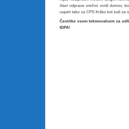
člani odprave srečno vrnili domov, bog
uspeh tako za CPS Krško kot tudi za s
Čestitke vsem tekmovalcem za odl
IDPA!