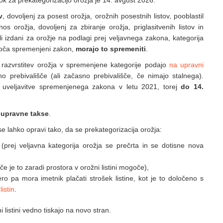
rok za prekategorizacijo orožja je 14. avgust 2026.
v
, dovoljenj za posest orožja, orožnih posestnih listov, pooblastil
os orožja, dovoljenj za zbiranje orožja, priglasitvenih listov in
li izdani za orožje na podlagi prej veljavnega zakona, kategorija
oloča spremenjeni zakon,
morajo to spremeniti
.
za razvrstitev orožja v spremenjene kategorije podajo
na upravni
o prebivališče (ali začasno prebivališče, če nimajo stalnega).
d uveljavitve spremenjenega zakona v letu 2021, torej
do 14.
 upravne takse
.
se lahko opravi tako, da se prekategorizacija orožja:
 (prej veljavna kategorija orožja se prečrta in se dotisne nova
če je to zaradi prostora v orožni listini mogoče),
tero pa mora imetnik plačati strošek listine, kot je to določeno s
istin
.
i listini vedno tiskajo na novo stran.