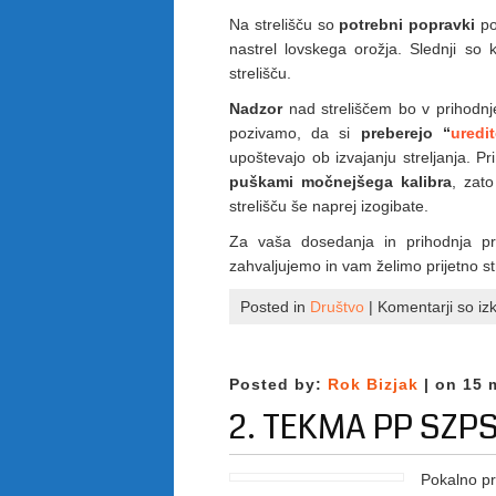
Na strelišču so
potrebni popravki
po
nastrel lovskega orožja. Slednji so
strelišču.
Nadzor
nad streliščem bo v prihodnj
pozivamo, da si
preberejo “
uredi
upoštevajo ob izvajanju streljanja. Pri
puškami močnejšega kalibra
, zat
strelišču še naprej izogibate.
Za vaša dosedanja in prihodnja p
zahvaljujemo in vam želimo prijetno st
Posted in
Društvo
|
Komentarji so izk
Posted by:
Rok Bizjak
| on 15 
2. TEKMA PP SZPS
Pokalno pr