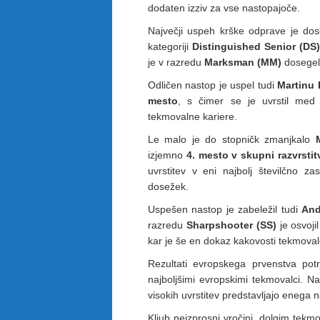
dodaten izziv za vse nastopajoče.
Največji uspeh krške odprave je do
kategoriji
Distinguished Senior (DS)
je v razredu
Marksman (MM)
dosegel
Odličen nastop je uspel tudi
Martinu 
mesto
, s čimer se je uvrstil med
tekmovalne kariere.
Le malo je do stopničk zmanjkalo
izjemno
4. mesto v skupni razvrstit
uvrstitev v eni najbolj številčno za
dosežek.
Uspešen nastop je zabeležil tudi
And
razredu
Sharpshooter (SS)
je osvoji
kar je še en dokaz kakovosti tekmov
Rezultati evropskega prvenstva pot
najboljšimi evropskimi tekmovalci. N
visokih uvrstitev predstavljajo enega 
Kljub neizprosni vročini, dolgim tek