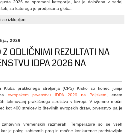
vgusta 2026 ne spremeni kategorije, kot je določena v sedaj
ršek, za katerega je predpisana globa.
za
 so izklopljeni
Rok
za
prekategorizacijo
lija, 2026
orožja
 Z ODLIČNIMI REZULTATI NA
je
14.
NSTVU IDPA 2026 NA
avgust
2026
ani Kluba praktičnega streljanja (CPS) Krško so konec junija
i na
evropskem prvenstvu IDPA 2026 na Poljskem
, enem
ših tekmovanj praktičnega strelstva v Evropi. V izjemno močni
č kot 400 strelcev iz številnih evropskih držav, prvenstvo pa je
o zahtevnih vremenskih razmerah. Temperature so se vseh
 kar je poleg zahtevnih prog in močne konkurence predstavljalo