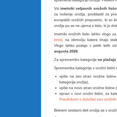
spremeniti kategorijo orožja. Petletni 
Vsi
imetniki veljavnih orožnih listo
za nošenje orožja, pooblastil za pren
evropskih orožnih prepustnic, ki so bi
orožja pa se ne ujema s tisto, ki jo d
Imetniki orožnih listin lahko vlogo 
enoti
, na območju katere imajo staln
Vlogo lahko podajo v petih letih o
avgusta 2026
.
Za spremembo kategorije
ne plačajo
Sprememba kategorije v orožni listini 
vpiše na isto stran orožne listine
kategorija orožja),
vpiše na novo stran orožne listine (
opravi v novi orožni listini, za ka
Pravilnikom o določitvi cen orožnih l
Bistveni sestavni deli orožja se v orožn