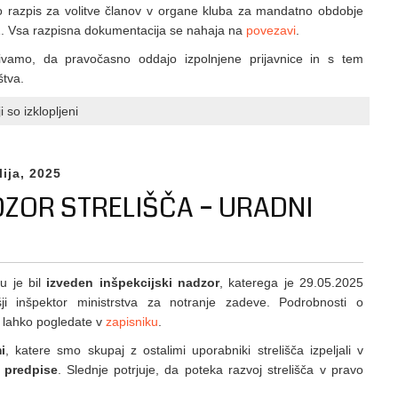
o razpis za volitve članov v organe kluba za mandatno obdobje
IDPA
. Vsa razpisna dokumentacija se nahaja na
povezavi
.
2026
na
zivamo, da pravočasno oddajo izpolnjene prijavnice in s tem
Poljskem
štva.
za
 so izklopljeni
Volitve
članov
v
lija, 2025
organe
DZOR STRELIŠČA – URADNI
kluba
za
mandat
2026-
ču je bil
izveden inšpekcijski nadzor
, katerega je 29.05.2025
2031
išji inšpektor ministrstva za notranje zadeve. Podrobnosti o
 lahko pogledate v
zapisniku
.
i
, katere smo skupaj z ostalimi uporabniki strelišča izpeljali v
e predpise
. Slednje potrjuje, da poteka razvoj strelišča v pravo